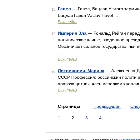
Гавел
— Гавел, Вацлав У этого термина
18
Вацлав Гавел Václav Havel …
Википедия
Империя Зла
— Рональд Рейган перед 
19
политическое клише, введенное прези
Обозначает сильное государство, чья 
…
Википедия
Литвинович, Марина
— Алексеевна Да
20
СССР Профессия: российский политичес
правозащитник, член исполкома коали
Википедия
Страницы
←
Предыдущая
Сле
1
2
3
4