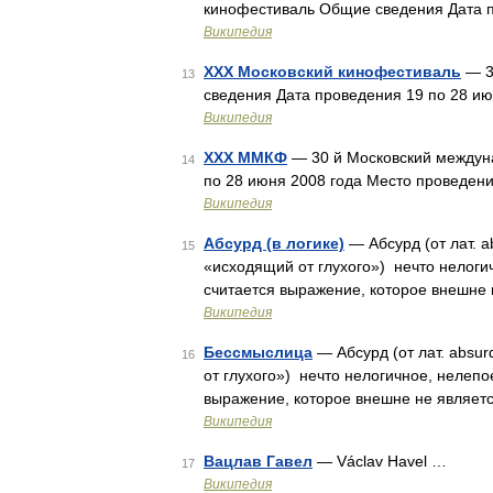
кинофестиваль Общие сведения Дата п
Википедия
XXX Московский кинофестиваль
— 3
13
сведения Дата проведения 19 по 28 и
Википедия
XXX ММКФ
— 30 й Московский междун
14
по 28 июня 2008 года Место проведен
Википедия
Абсурд (в логике)
— Абсурд (от лат. a
15
«исходящий от глухого») нечто нелог
считается выражение, которое внешне 
Википедия
Бессмыслица
— Абсурд (от лат. absur
16
от глухого») нечто нелогичное, нелеп
выражение, которое внешне не являетс
Википедия
Вацлав Гавел
— Václav Havel …
17
Википедия