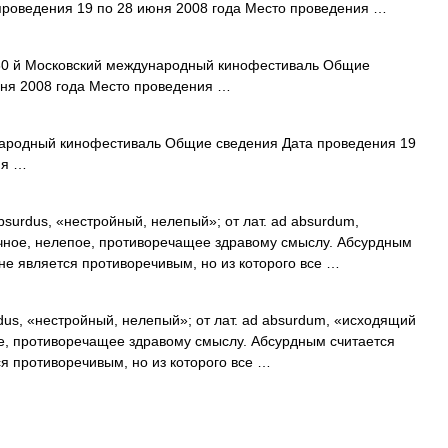
роведения 19 по 28 июня 2008 года Место проведения …
0 й Московский международный кинофестиваль Общие
юня 2008 года Место проведения …
ародный кинофестиваль Общие сведения Дата проведения 19
ия …
bsurdus, «нестройный, нелепый»; от лат. ad absurdum,
ичное, нелепое, противоречащее здравому смыслу. Абсурдным
не является противоречивым, но из которого все …
dus, «нестройный, нелепый»; от лат. ad absurdum, «исходящий
ое, противоречащее здравому смыслу. Абсурдным считается
я противоречивым, но из которого все …