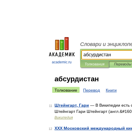
Словари и энциклоп
academic.ru
Толкования
Переводы
абсурдистан
Толкование
Перевод
Книги
Штейнгарт, Гари
— В Википедии есть с
11
Штейнгарт Гари Штейнгарт (англ.&#160
Википедия
XXX Московский международный ки
12