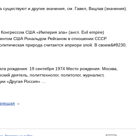
 существуют и другие значения, см. Гавел, Вацлав (значения).
Конгрессом США «Империя зла» (англ. Evil empire)
дентом США Рональдом Рейганом в отношении СССР.
политическая природа считается априори злой. В своем&#8230;
та рождения: 19 сентября 1974 Место рождения: Москва,
кий деятель, политтехнолог, политолог, журналист,
ции «Другая Россия» …
дующая
→