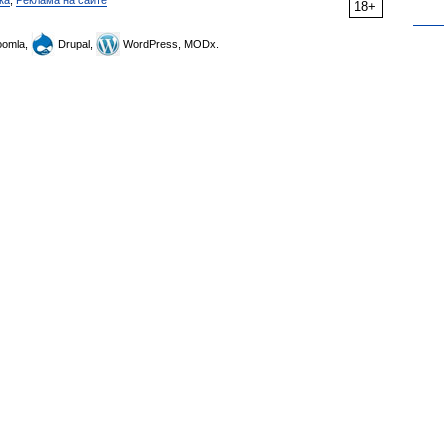
ка
,
Реклама на сайте
18+
omla,
Drupal,
WordPress, MODx.