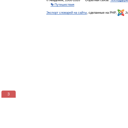
© Академик, 2000-2026
Обратная связь:
Техподдерж
👣 Путешествия
Экспорт словарей на сайты
, сделанные на PHP,
Jo
3