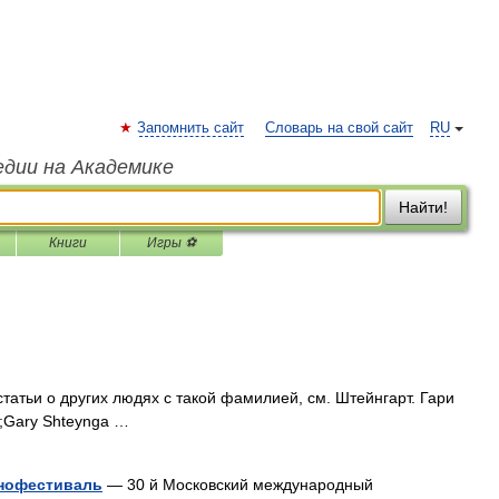
Запомнить сайт
Словарь на свой сайт
RU
едии на Академике
Найти!
Книги
Игры ⚽
татьи о других людях с такой фамилией, см. Штейнгарт. Гари
;Gary Shteynga …
нофестиваль
— 30 й Московский международный